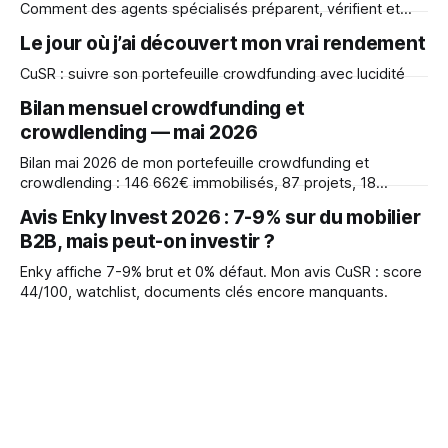
Comment des agents spécialisés préparent, vérifient et
contrôlent un travail — sans jamais publier seuls.
Le jour où j’ai découvert mon vrai rendement
CuSR : suivre son portefeuille crowdfunding avec lucidité
Bilan mensuel crowdfunding et
crowdlending — mai 2026
Bilan mai 2026 de mon portefeuille crowdfunding et
crowdlending : 146 662€ immobilisés, 87 projets, 18
plateformes, taux réel 8,29% vs 10,36% théorique. Détails
Avis Enky Invest 2026 : 7-9% sur du mobilier
des échecs (InSoil, Realty) et des leçons apprises après 3
B2B, mais peut-on investir ?
ans.
Enky affiche 7-9% brut et 0% défaut. Mon avis CuSR : score
44/100, watchlist, documents clés encore manquants.