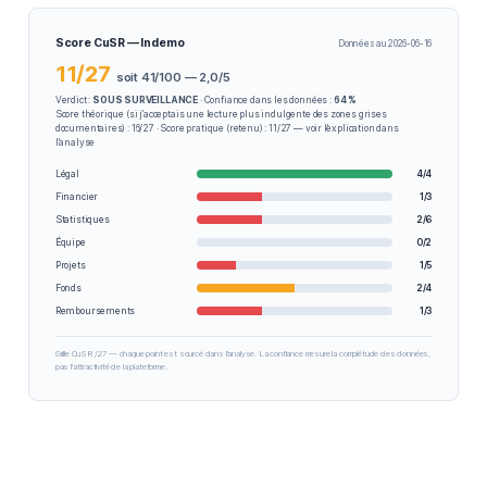
Score CuSR — Indemo
Données au 2026-06-16
11/27
soit 41/100 — 2,0/5
Verdict :
SOUS SURVEILLANCE
· Confiance dans les données :
64 %
Score théorique (si j’acceptais une lecture plus indulgente des zones grises
documentaires) : 16/27 · Score pratique (retenu) : 11/27 — voir l’explication dans
l’analyse
Légal
4/4
Financier
1/3
Statistiques
2/6
Équipe
0/2
Projets
1/5
Fonds
2/4
Remboursements
1/3
Grille CuSR /27 — chaque point est sourcé dans l'analyse. La confiance mesure la complétude des données,
pas l'attractivité de la plateforme.