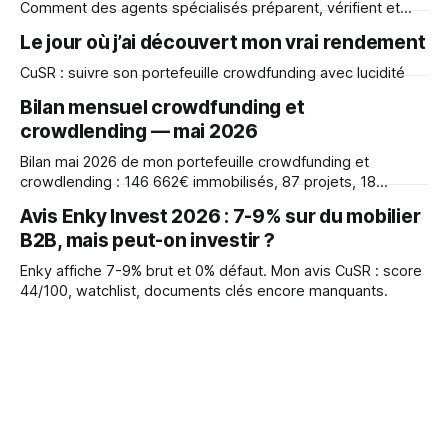
Comment des agents spécialisés préparent, vérifient et
contrôlent un travail — sans jamais publier seuls.
Le jour où j’ai découvert mon vrai rendement
CuSR : suivre son portefeuille crowdfunding avec lucidité
Bilan mensuel crowdfunding et
crowdlending — mai 2026
Bilan mai 2026 de mon portefeuille crowdfunding et
crowdlending : 146 662€ immobilisés, 87 projets, 18
plateformes, taux réel 8,29% vs 10,36% théorique. Détails
Avis Enky Invest 2026 : 7-9% sur du mobilier
des échecs (InSoil, Realty) et des leçons apprises après 3
B2B, mais peut-on investir ?
ans.
Enky affiche 7-9% brut et 0% défaut. Mon avis CuSR : score
44/100, watchlist, documents clés encore manquants.