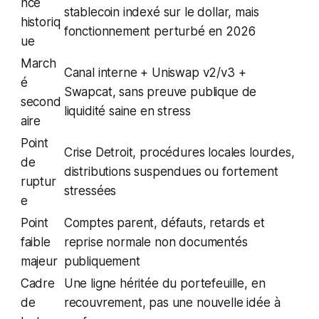
nce
stablecoin indexé sur le dollar, mais
historiq
fonctionnement perturbé en 2026
ue
March
Canal interne + Uniswap v2/v3 +
é
Swapcat, sans preuve publique de
second
liquidité saine en stress
aire
Point
Crise Detroit, procédures locales lourdes,
de
distributions suspendues ou fortement
ruptur
stressées
e
Point
Comptes parent, défauts, retards et
faible
reprise normale non documentés
majeur
publiquement
Cadre
Une ligne héritée du portefeuille, en
de
recouvrement, pas une nouvelle idée à