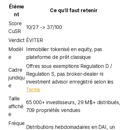
Éléme
Ce qu'il faut retenir
nt
Score
10/27 -> 37/100
CuSR
Verdict
ÉVITER
Modèl
Immobilier tokenisé en equity, pas
e
plateforme de prêt classique
Offres sous exemptions Regulation D /
Cadre
Regulation S, pas broker-dealer ni
juridiqu
investment advisor enregistré selon les
e
Terms
Taille
65 000+ investisseurs, 29 M$+ distribués,
affiché
709 propriétés vendues
e
Fréque
Distributions hebdomadaires en DAI, un